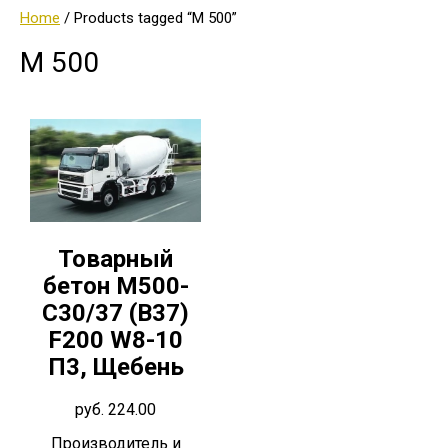
Home
/ Products tagged “М 500”
М 500
Товарный
бетон М500-
C30/37 (В37)
F200 W8-10
П3, Щебень
руб.
224.00
Производитель и